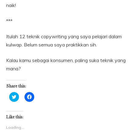
naik!
***
Itulah 12 teknik copywriting yang saya pelajari dalam
kulwap. Belum semua saya praktikkan sih.
Kalau kamu sebagai konsumen, paling suka teknik yang
mana?
Share this:
Click
Click
to
to
share
share
on
on
Twitter
Facebook
(Opens
(Opens
Like this:
in
in
new
new
Loading...
window)
window)