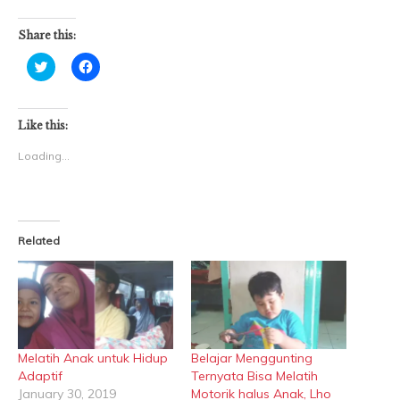
Share this:
Click
Click
to
to
share
share
on
on
Twitter
Facebook
(Opens
(Opens
Like this:
in
in
new
new
Loading...
window)
window)
Related
Melatih Anak untuk Hidup
Belajar Menggunting
Adaptif
Ternyata Bisa Melatih
January 30, 2019
Motorik halus Anak, Lho