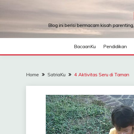
Skip
to
content
Blog ini berisi bermacam kisah parenting
BacaanKu
Pendidikan
Home
SatriaKu
4 Aktivitas Seru di Taman