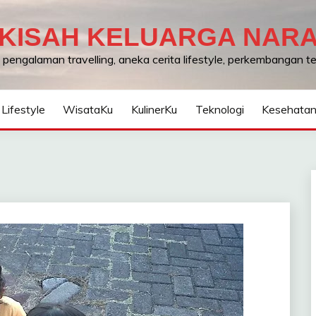
KISAH KELUARGA NAR
, pengalaman travelling, aneka cerita lifestyle, perkembangan 
Lifestyle
WisataKu
KulinerKu
Teknologi
Kesehata