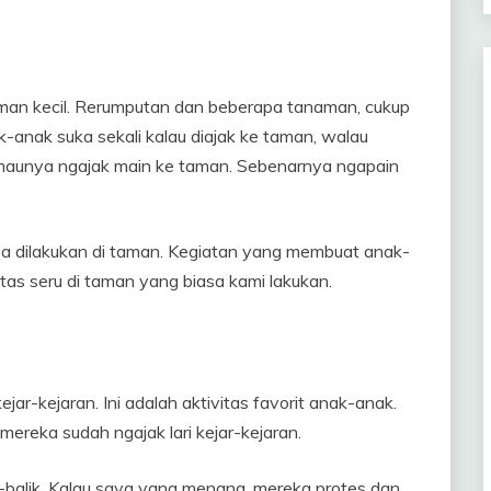
aman kecil. Rerumputan dan beberapa tanaman, cukup
-anak suka sekali kalau diajak ke taman, walau
a maunya ngajak main ke taman. Sebenarnya ngapain
 dilakukan di taman. Kegiatan yang membuat anak-
itas seru di taman yang biasa kami lakukan.
jar-kejaran. Ini adalah aktivitas favorit anak-anak.
ereka sudah ngajak lari kejar-kejaran.
-balik. Kalau saya yang menang, mereka protes dan