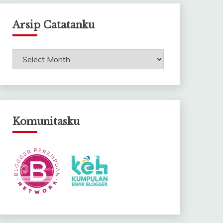
Arsip Catatanku
Arsip
Catatanku
Komunitasku