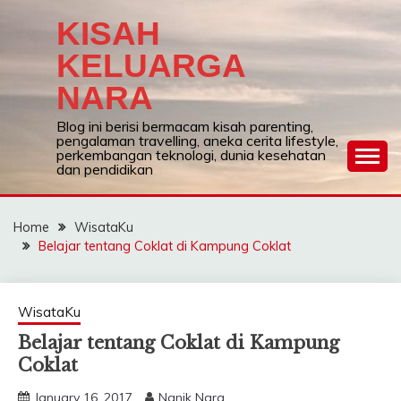
Skip
KISAH
to
content
KELUARGA
NARA
Blog ini berisi bermacam kisah parenting,
pengalaman travelling, aneka cerita lifestyle,
perkembangan teknologi, dunia kesehatan
dan pendidikan
Home
WisataKu
Belajar tentang Coklat di Kampung Coklat
WisataKu
Belajar tentang Coklat di Kampung
Coklat
January 16, 2017
Nanik Nara