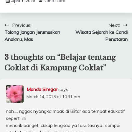
April 1, 2026
Nanik Nara
Post
Previous:
Next:
Tolong Jangan Jerumuskan
Wisata Sejarah ke Candi
navigation
Anakmu, Mas
Penataran
3 thoughts on “
Belajar tentang
Coklat di Kampung Coklat
”
Monda Siregar
says:
March 14, 2018 at 10:31 pm
nah…, nggak nyangka mbak di Blitar ada tempat edukatif
seperti ini
menarik banget, cukup lengkap ya fasilitasnya.. sampai