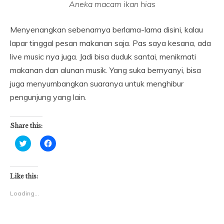
Aneka macam ikan hias
Menyenangkan sebenarnya berlama-lama disini, kalau
lapar tinggal pesan makanan saja. Pas saya kesana, ada
live music nya juga. Jadi bisa duduk santai, menikmati
makanan dan alunan musik. Yang suka bernyanyi, bisa
juga menyumbangkan suaranya untuk menghibur
pengunjung yang lain.
Share this:
Click
Click
to
to
share
share
on
on
Twitter
Facebook
(Opens
(Opens
Like this:
in
in
new
new
Loading...
window)
window)