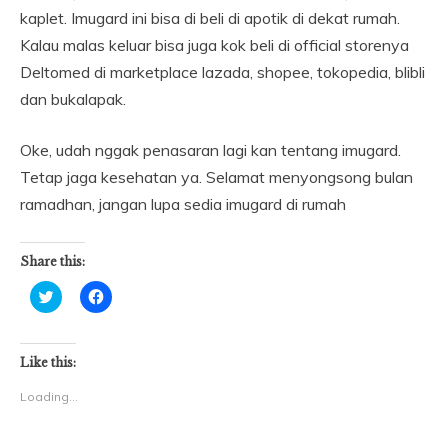
kaplet. Imugard ini bisa di beli di apotik di dekat rumah.
Kalau malas keluar bisa juga kok beli di official storenya
Deltomed di marketplace lazada, shopee, tokopedia, blibli
dan bukalapak.
Oke, udah nggak penasaran lagi kan tentang imugard.
Tetap jaga kesehatan ya. Selamat menyongsong bulan
ramadhan, jangan lupa sedia imugard di rumah
Share this:
Click
Click
to
to
share
share
on
on
Twitter
Facebook
(Opens
(Opens
Like this:
in
in
new
new
Loading...
window)
window)