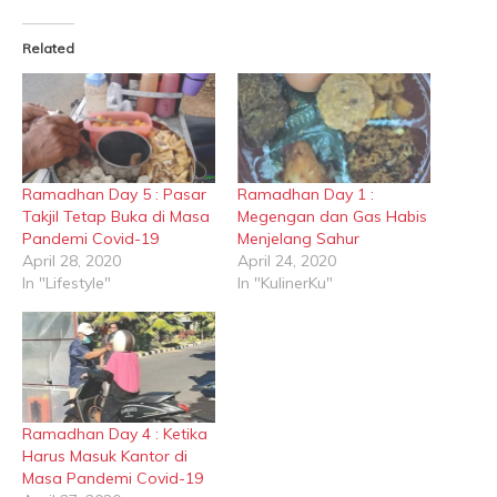
Related
Ramadhan Day 5 : Pasar
Ramadhan Day 1 :
Takjil Tetap Buka di Masa
Megengan dan Gas Habis
Pandemi Covid-19
Menjelang Sahur
April 28, 2020
April 24, 2020
In "Lifestyle"
In "KulinerKu"
Ramadhan Day 4 : Ketika
Harus Masuk Kantor di
Masa Pandemi Covid-19