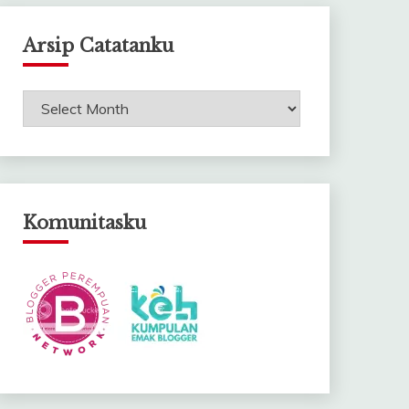
Arsip Catatanku
Arsip
Catatanku
Komunitasku