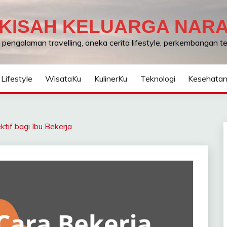
KISAH KELUARGA NAR
, pengalaman travelling, aneka cerita lifestyle, perkembangan 
Lifestyle
WisataKu
KulinerKu
Teknologi
Kesehata
tif bagi Ibu Bekerja