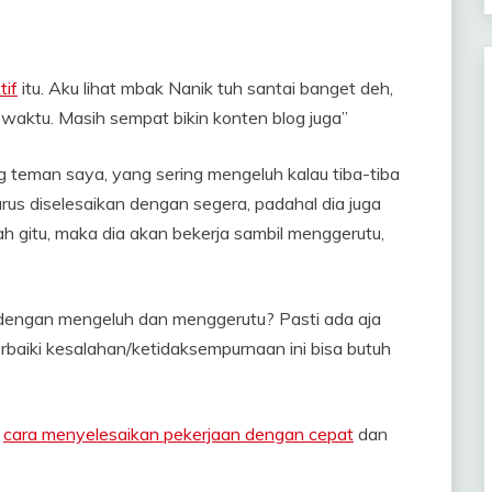
tif
itu. Aku lihat mbak Nanik tuh santai banget deh,
t waktu. Masih sempat bikin konten blog juga”
g teman saya, yang sering mengeluh kalau tiba-tiba
us diselesaikan dengan segera, padahal dia juga
h gitu, maka dia akan bekerja sambil menggerutu,
a dengan mengeluh dan menggerutu? Pasti ada aja
baiki kesalahan/ketidaksempurnaan ini bisa butuh
a
cara menyelesaikan pekerjaan dengan cepat
dan