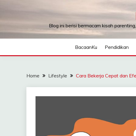
Skip
to
content
Blog ini berisi bermacam kisah parenting
BacaanKu
Pendidikan
Home
Lifestyle
Cara Bekerja Cepat dan Efek