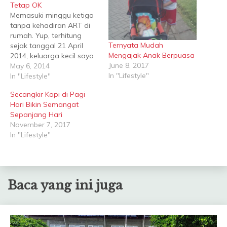
Tetap OK
Memasuki minggu ketiga
tanpa kehadiran ART di
rumah. Yup, terhitung
Ternyata Mudah
sejak tanggal 21 April
Mengajak Anak Berpuasa
2014, keluarga kecil saya
June 8, 2017
tak lagi menggunakan
May 6, 2014
In "Lifestyle"
jasa ART. Eh, baru sadar
In "Lifestyle"
kalau ternyata
Secangkir Kopi di Pagi
bertepatan dengan hari
Hari Bikin Semangat
kartini. Dengan berbagai
Sepanjang Hari
pertimbangan, kami
November 7, 2017
memberhentikan ART
In "Lifestyle"
yang sudah membantu
kami selama sekitar dua
tahun dalam mengasuh
anak-anak dan…
Baca yang ini juga