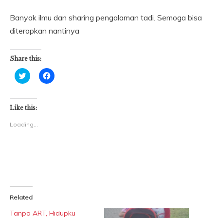
Banyak ilmu dan sharing pengalaman tadi. Semoga bisa
diterapkan nantinya
Share this:
Click
Click
to
to
share
share
on
on
Twitter
Facebook
(Opens
(Opens
Like this:
in
in
new
new
Loading...
window)
window)
Related
Tanpa ART, Hidupku