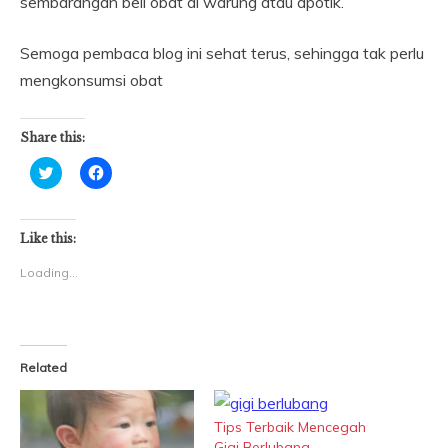
sembarangan beli obat di warung atau apotik.
Semoga pembaca blog ini sehat terus, sehingga tak perlu
mengkonsumsi obat
Share this:
Click
Click
to
to
share
share
on
on
Twitter
Facebook
(Opens
(Opens
Like this:
in
in
new
new
Loading...
window)
window)
Related
Tips Terbaik Mencegah
Gigi Berlubang