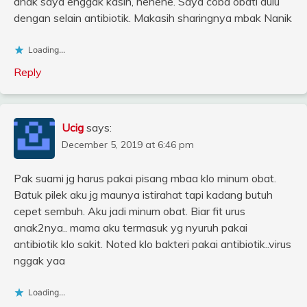
anak saya enggak kasih, hehehe. Saya coba obati dulu
dengan selain antibiotik. Makasih sharingnya mbak Nanik
Loading...
Reply
Ucig
says:
December 5, 2019 at 6:46 pm
Pak suami jg harus pakai pisang mbaa klo minum obat.
Batuk pilek aku jg maunya istirahat tapi kadang butuh
cepet sembuh. Aku jadi minum obat. Biar fit urus
anak2nya.. mama aku termasuk yg nyuruh pakai
antibiotik klo sakit. Noted klo bakteri pakai antibiotik..virus
nggak yaa
Loading...