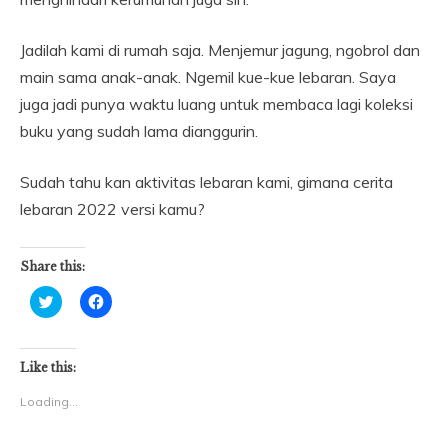
Jadilah kami di rumah saja. Menjemur jagung, ngobrol dan
main sama anak-anak. Ngemil kue-kue lebaran. Saya
juga jadi punya waktu luang untuk membaca lagi koleksi
buku yang sudah lama dianggurin.
Sudah tahu kan aktivitas lebaran kami, gimana cerita
lebaran 2022 versi kamu?
Share this:
Click
Click
to
to
share
share
on
on
Twitter
Facebook
(Opens
(Opens
Like this:
in
in
new
new
Loading...
window)
window)