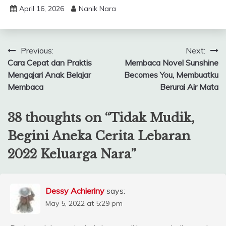
April 16, 2026
Nanik Nara
Post
Previous:
Next:
Cara Cepat dan Praktis
Membaca Novel Sunshine
navigation
Mengajari Anak Belajar
Becomes You, Membuatku
Membaca
Berurai Air Mata
38 thoughts on “
Tidak Mudik,
Begini Aneka Cerita Lebaran
2022 Keluarga Nara
”
Dessy Achieriny
says:
May 5, 2022 at 5:29 pm