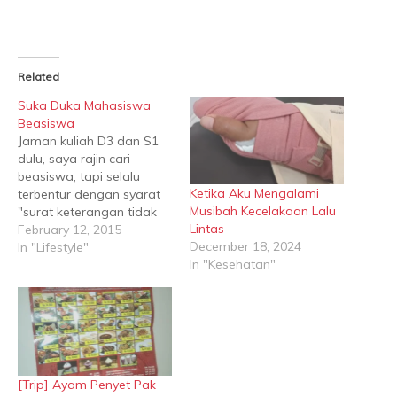
Related
Suka Duka Mahasiswa
Beasiswa
Jaman kuliah D3 dan S1
dulu, saya rajin cari
beasiswa, tapi selalu
Ketika Aku Mengalami
terbentur dengan syarat
Musibah Kecelakaan Lalu
"surat keterangan tidak
Lintas
mampu". Jadi, karena
February 12, 2015
December 18, 2024
bapak saya itu PNS,
In "Lifestyle"
In "Kesehatan"
aparat desa di kampung
saya nggak mau
membuatkan surat
keterangan tidak mampu.
Padahal, bapak saya itu
guru SD dengan 5 anak,
yang hidupnya pas-pas
[Trip] Ayam Penyet Pak
an,…