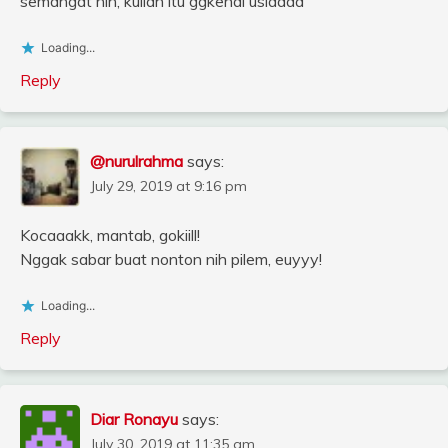
semangat nih, kuliah itu ggkenal usiaaaa
Loading...
Reply
@nurulrahma
says:
July 29, 2019 at 9:16 pm
Kocaaakk, mantab, gokiill!
Nggak sabar buat nonton nih pilem, euyyy!
Loading...
Reply
Diar Ronayu
says:
July 30, 2019 at 11:35 am