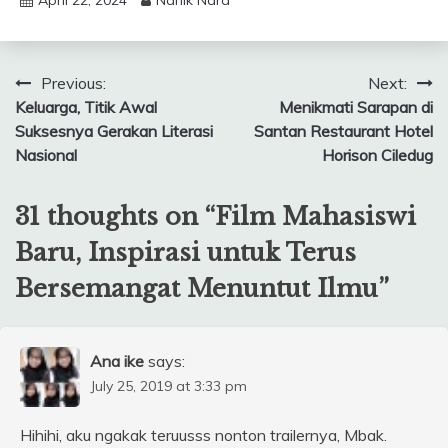
April 22, 2024
Nanik Nara
Post
Previous:
Next:
Keluarga, Titik Awal
Menikmati Sarapan di
navigation
Suksesnya Gerakan Literasi
Santan Restaurant Hotel
Nasional
Horison Ciledug
31 thoughts on “
Film Mahasiswi
Baru, Inspirasi untuk Terus
Bersemangat Menuntut Ilmu
”
Ana ike
says:
July 25, 2019 at 3:33 pm
Hihihi, aku ngakak teruusss nonton trailernya, Mbak.