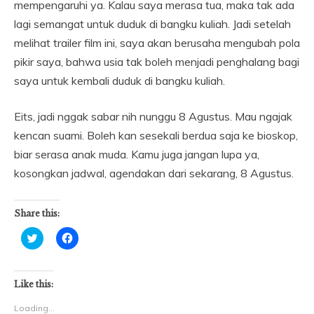
mempengaruhi ya. Kalau saya merasa tua, maka tak ada
lagi semangat untuk duduk di bangku kuliah. Jadi setelah
melihat trailer film ini, saya akan berusaha mengubah pola
pikir saya, bahwa usia tak boleh menjadi penghalang bagi
saya untuk kembali duduk di bangku kuliah.
Eits, jadi nggak sabar nih nunggu 8 Agustus. Mau ngajak
kencan suami. Boleh kan sesekali berdua saja ke bioskop,
biar serasa anak muda. Kamu juga jangan lupa ya,
kosongkan jadwal, agendakan dari sekarang, 8 Agustus.
Share this:
Click
Click
to
to
share
share
on
on
Twitter
Facebook
(Opens
(Opens
Like this:
in
in
new
new
Loading...
window)
window)