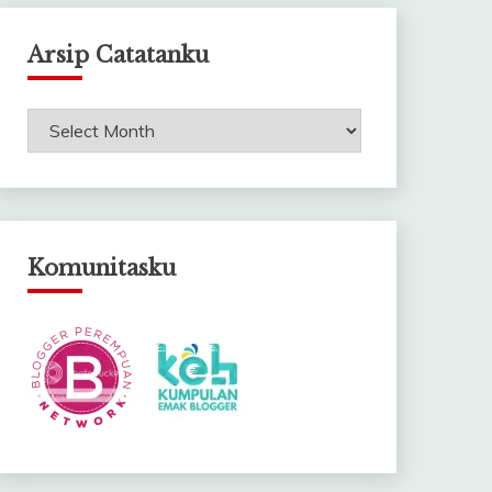
Arsip Catatanku
Arsip
Catatanku
Komunitasku