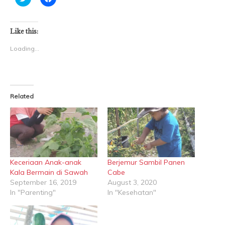
to
to
share
share
on
on
Twitter
Facebook
(Opens
(Opens
Like this:
in
in
new
new
Loading...
window)
window)
Related
Keceriaan Anak-anak
Berjemur Sambil Panen
Kala Bermain di Sawah
Cabe
September 16, 2019
August 3, 2020
In "Parenting"
In "Kesehatan"