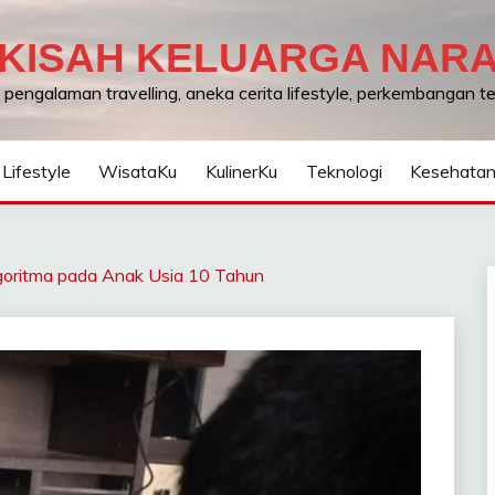
KISAH KELUARGA NAR
, pengalaman travelling, aneka cerita lifestyle, perkembangan 
Lifestyle
WisataKu
KulinerKu
Teknologi
Kesehata
goritma pada Anak Usia 10 Tahun