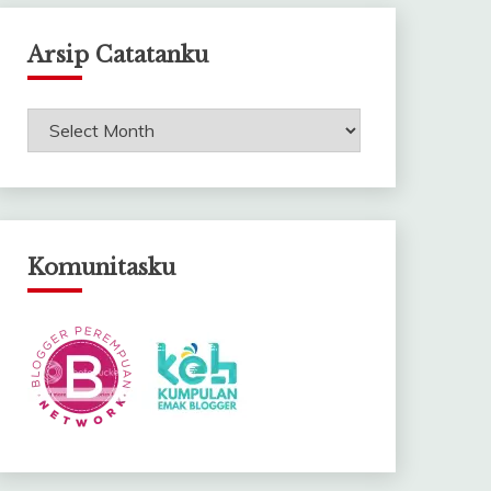
Arsip Catatanku
Arsip
Catatanku
Komunitasku