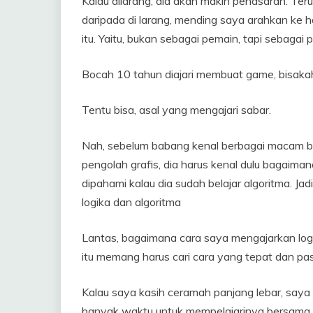
Kalau dilarang, dia akan makin penasaran. Ter
daripada di larang, mending saya arahkan ke 
itu. Yaitu, bukan sebagai pemain, tapi sebaga
Bocah 10 tahun diajari membuat game, bisaka
Tentu bisa, asal yang mengajari sabar.
Nah, sebelum babang kenal berbagai macam b
pengolah grafis, dia harus kenal dulu bagaima
dipahami kalau dia sudah belajar algoritma. Ja
logika dan algoritma
Lantas, bagaimana cara saya mengajarkan logi
itu memang harus cari cara yang tepat dan pas
Kalau saya kasih ceramah panjang lebar, saya
banyak waktu untuk mempelajarinya bersama. 