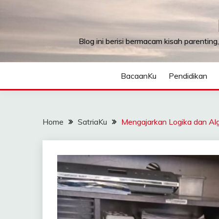
Skip
to
content
Blog ini berisi bermacam kisah parenting
BacaanKu
Pendidikan
Home
SatriaKu
Mengajarkan Logika dan Al