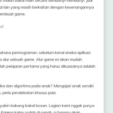
us malah bakal main secara sembunyi-sembunyi. Jadi
hal lain yang masih berkaitan dengan kesenangannya
i pembuat game.
h?
ahasa pemrograman, sebelum kenal aneka aplikasi
na alur sebuah game. Alur game ini akan mudah
dilah pelajaran pertama yang harus dikuasainya adalah
ka dan algoritma pada anak? Mengajari anak sendiri
, perlu pendekatan khusus pula.
 yakin babang bakal bosan. Lagian kami nggak punya
Karena kalau sudah di rumah, si bungsu akan