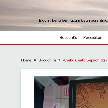
Skip
to
content
Blog ini berisi bermacam kisah parenting
BacaanKu
Pendidikan
Home
BacaanKu
Aneka Cerita Sejarah da