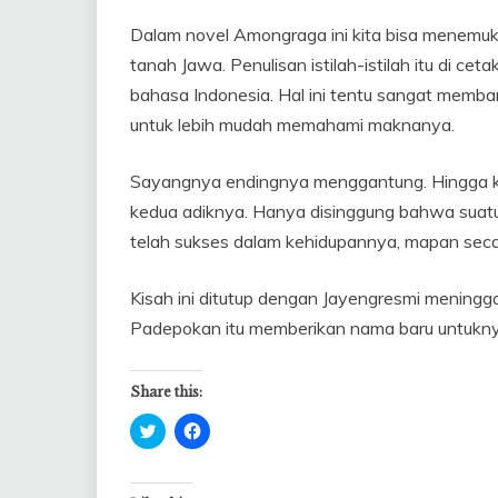
Dalam novel Amongraga ini kita bisa menemukan
tanah Jawa. Penulisan istilah-istilah itu di ce
bahasa Indonesia. Hal ini tentu sangat memb
untuk lebih mudah memahami maknanya.
Sayangnya endingnya menggantung. Hingga ki
kedua adiknya. Hanya disinggung bahwa suat
telah sukses dalam kehidupannya, mapan secar
Kisah ini ditutup dengan Jayengresmi mening
Padepokan itu memberikan nama baru untukn
Share this:
Click
Click
to
to
share
share
on
on
Twitter
Facebook