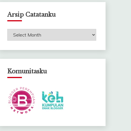
Arsip Catatanku
Arsip
Catatanku
Komunitasku