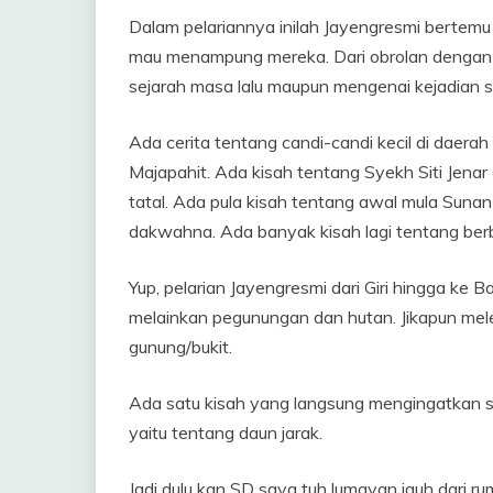
Dalam pelariannya inilah Jayengresmi bertem
mau menampung mereka. Dari obrolan dengan w
sejarah masa lalu maupun mengenai kejadian s
Ada cerita tentang candi-candi kecil di daera
Majapahit. Ada kisah tentang Syekh Siti Jena
tatal. Ada pula kisah tentang awal mula Sun
dakwahna. Ada banyak kisah lagi tentang ber
Yup, pelarian Jayengresmi dari Giri hingga ke 
melainkan pegunungan dan hutan. Jikapun me
gunung/bukit.
Ada satu kisah yang langsung mengingatkan sa
yaitu tentang daun jarak.
Jadi dulu kan SD saya tuh lumayan jauh dari ru