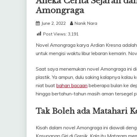
Aneka Cerita Sejarah da
Amongraga
June 2, 2022
Nanik Nara
Post Views:
3,191
Novel Amongraga karya Ardian Kresna adala
untuk mengisi waktu libur lebaran kemarin. Nov
Saat saya menemukan novel Amongraga ini dian
plastik. Ya ampun, dulu saking kalapnya kala
niat buat
bahan bacaan
beberapa bulan ke dep
hingga bertahun-tahun masih aman tersegel pl
Tak Boleh ada Matahari 
Kisah dalam novel Amongraga ini diawali den
Kasunanan Giri di Gresik. Kala itu Mataram m