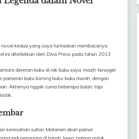
n Legenda dalam Novel
h novel kedua yang saya tuntaskan membacanya
el ini diterbitkan oleh Diva Press pada tahun 2013
tara deretan buku di rak buku saya, masih tersegel
u ke pameran buku borong buku-buku murah, dengan
an. Akhirnya nggak cuma beberapa bulan, tapi
astik.
Kembar
gan keresahan sultan Mataram akan pamor
emang jadi penguasa di tanah Jawa, namun untuk