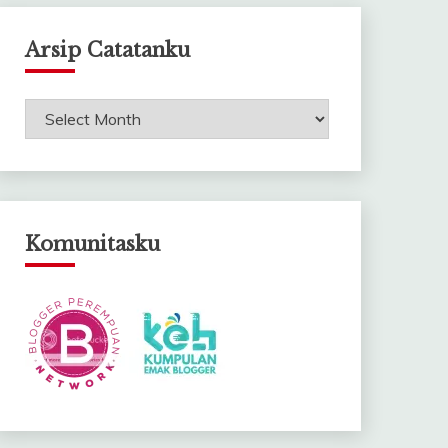
Arsip Catatanku
Arsip
Catatanku
Komunitasku