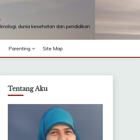
A
teknologi, dunia kesehatan dan pendidikan
n
Parenting
Site Map
Tentang Aku