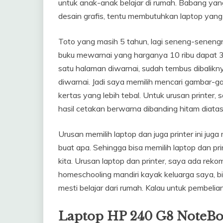
untuk anak-anak belajar di rumah. Babang yang
desain grafis, tentu membutuhkan laptop yang
Toto yang masih 5 tahun, lagi seneng-seneng
buku mewarnai yang harganya 10 ribu dapat 3, d
satu halaman diwarnai, sudah tembus dibalikny
diwarnai. Jadi saya memilih mencari gambar-gam
kertas yang lebih tebal. Untuk urusan printer, 
hasil cetakan berwarna dibanding hitam diatas
Urusan memilih laptop dan juga printer ini juga 
buat apa. Sehingga bisa memilih laptop dan p
kita. Urusan laptop dan printer, saya ada reko
homeschooling mandiri kayak keluarga saya, b
mesti belajar dari rumah. Kalau untuk pembelia
Laptop
HP 240 G8 NoteB