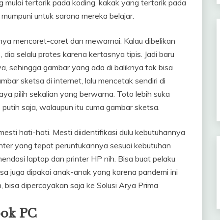
 mulai tertarik pada koding, kakak yang tertarik pada
 mumpuni untuk sarana mereka belajar.
nya mencoret-coret dan mewarnai. Kalau dibelikan
ia selalu protes karena kertasnya tipis. Jadi baru
a, sehingga gambar yang ada di baliknya tak bisa
bar sketsa di internet, lalu mencetak sendiri di
saya pilih sekalian yang berwarna. Toto lebih suka
 putih saja, walaupun itu cuma gambar sketsa.
mesti hati-hati. Mesti diidentifikasi dulu kebutuhannya
rinter yang tepat peruntukannya sesuai kebutuhan
mendasi laptop dan printer HP nih. Bisa buat pelaku
isa juga dipakai anak-anak yang karena pandemi ini
n, bisa dipercayakan saja ke Solusi Arya Prima
ook PC