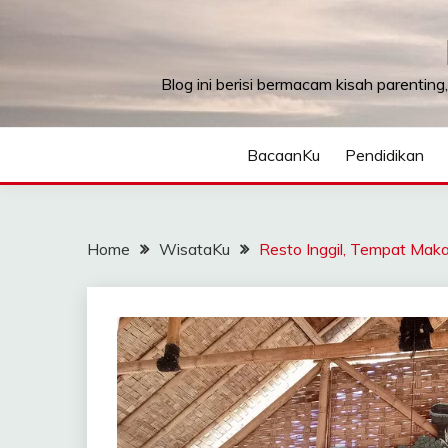
Skip
to
content
Blog ini berisi bermacam kisah parenting
BacaanKu
Pendidikan
Home
WisataKu
Resto Inggil, Tempat Maka