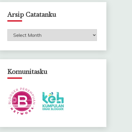
Arsip Catatanku
Arsip
Catatanku
Komunitasku