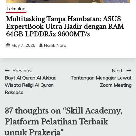
Teknologi
Multitasking Tanpa Hambatan: ASUS
ExpertBook Ultra Hadir dengan RAM
64GB LPDDR5x 9600MT/s
May 7, 2026
Nanik Nara
Post
Previous:
Next:
Bayt Al Quran Al Akbar,
Tantangan Mengajar Lewat
navigation
Wisata Religi Al Quran
Zoom Meeting
Raksasa
37 thoughts on “
Skill Academy,
Platform Pelatihan Terbaik
untuk Prakerja
”