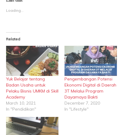
Like this:
in
in
new
new
Loading...
window)
window)
Related
Yuk Belajar tentang
Pengembangan Potensi
Badan Usaha untuk
Ekonomi Digital di Daerah
Pelaku Bisnis UMKM di Skill
3T Melalui Program
Academy
Dayamaya Bakti
March 10, 2021
December 7, 2020
In "Pendidikan"
In "Lifestyle"