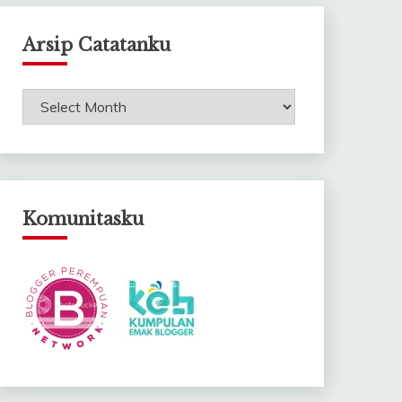
Arsip Catatanku
Arsip
Catatanku
Komunitasku