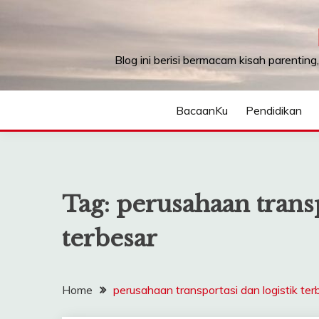
Skip
to
content
Blog ini berisi bermacam kisah parenting
BacaanKu
Pendidikan
Tag:
perusahaan transp
terbesar
Home
perusahaan transportasi dan logistik ter