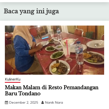
anak-anak masuk ke
ruang tengah, sementara
Baca yang ini juga
suami di teras bersama
tuan rumah dan tamu
lelaki. Jadi, para lelaki
ngobrol di…
KulinerKu
Makan Malam di Resto Pemandangan
Baru Tondano
December 2, 2025
Nanik Nara