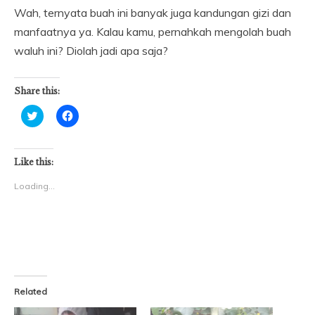
Wah, ternyata buah ini banyak juga kandungan gizi dan
manfaatnya ya. Kalau kamu, pernahkah mengolah buah
waluh ini? Diolah jadi apa saja?
Share this:
Click
Click
to
to
share
share
on
on
Twitter
Facebook
(Opens
(Opens
Like this:
in
in
new
new
Loading...
window)
window)
Related