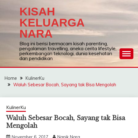
Skip
KISAH
to
content
KELUARGA
NARA
Blog ini berisi bermacam kisah parenting,
pengalaman travelling, aneka cerita lifestyle,
perkembangan teknologi, dunia kesehatan
dan pendidikan
Home
KulinerKu
Waluh Sebesar Bocah, Sayang tak Bisa Mengolah
KulinerKu
Waluh Sebesar Bocah, Sayang tak Bisa
Mengolah
November 6, 2017
Nanik Nara