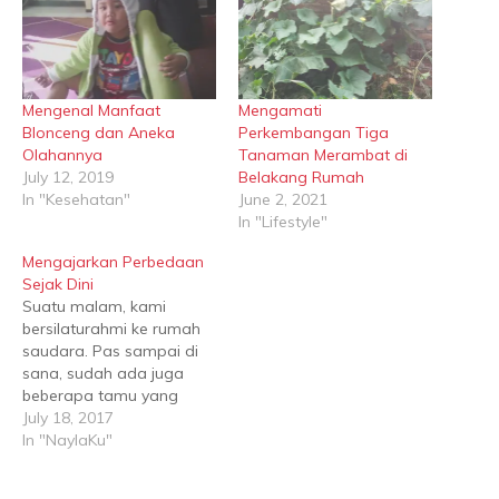
Mengenal Manfaat
Mengamati
Blonceng dan Aneka
Perkembangan Tiga
Olahannya
Tanaman Merambat di
July 12, 2019
Belakang Rumah
In "Kesehatan"
June 2, 2021
In "Lifestyle"
Mengajarkan Perbedaan
Sejak Dini
Suatu malam, kami
bersilaturahmi ke rumah
saudara. Pas sampai di
sana, sudah ada juga
beberapa tamu yang
sudah duluan sampai.
July 18, 2017
Usai bersalaman dengan
In "NaylaKu"
tuan rumah dan
beberapa tamu, saya dan