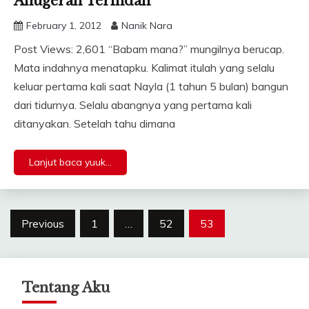
Anugerah Terindah
February 1, 2012
Nanik Nara
Post Views: 2,601 “Babam mana?” mungilnya berucap.
Mata indahnya menatapku. Kalimat itulah yang selalu
keluar pertama kali saat Nayla (1 tahun 5 bulan) bangun
dari tidurnya. Selalu abangnya yang pertama kali
ditanyakan. Setelah tahu dimana
Lanjut baca yuuk...
Posts
Previous
1
…
52
53
pagination
Tentang Aku