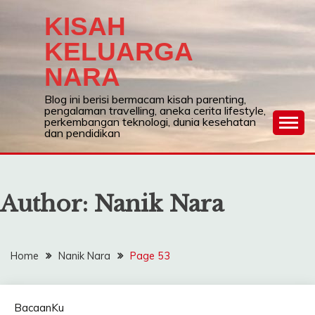
Skip
KISAH
to
content
KELUARGA
NARA
Blog ini berisi bermacam kisah parenting,
pengalaman travelling, aneka cerita lifestyle,
perkembangan teknologi, dunia kesehatan
dan pendidikan
Author:
Nanik Nara
Home
Nanik Nara
Page 53
BacaanKu