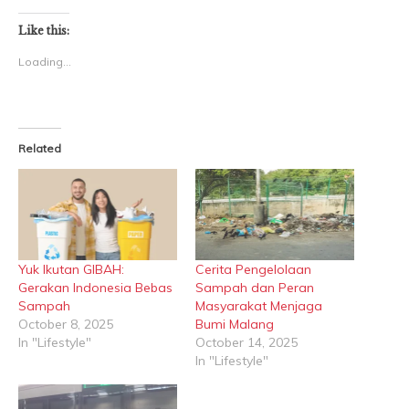
on
on
Twitter
Facebook
(Opens
(Opens
Like this:
in
in
new
new
Loading...
window)
window)
Related
Yuk Ikutan GIBAH:
Cerita Pengelolaan
Gerakan Indonesia Bebas
Sampah dan Peran
Sampah
Masyarakat Menjaga
October 8, 2025
Bumi Malang
In "Lifestyle"
October 14, 2025
In "Lifestyle"