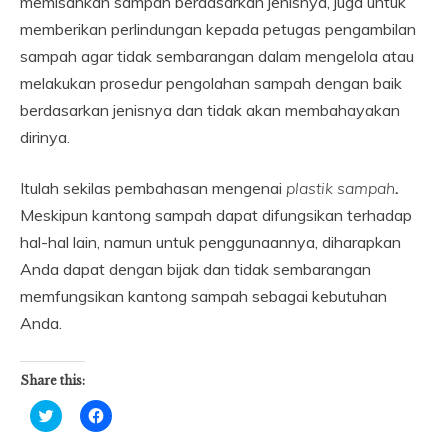
memisahkan sampah berdasarkan jenisnya, juga untuk
memberikan perlindungan kepada petugas pengambilan
sampah agar tidak sembarangan dalam mengelola atau
melakukan prosedur pengolahan sampah dengan baik
berdasarkan jenisnya dan tidak akan membahayakan
dirinya.
Itulah sekilas pembahasan mengenai
plastik sampah
.
Meskipun kantong sampah dapat difungsikan terhadap
hal-hal lain, namun untuk penggunaannya, diharapkan
Anda dapat dengan bijak dan tidak sembarangan
memfungsikan kantong sampah sebagai kebutuhan
Anda.
Share this:
Click
Click
to
to
share
share