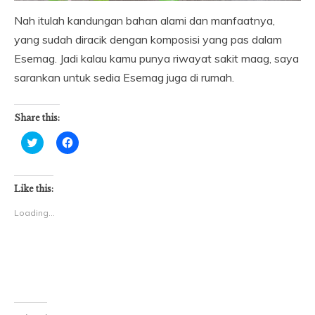
Nah itulah kandungan bahan alami dan manfaatnya,
yang sudah diracik dengan komposisi yang pas dalam
Esemag. Jadi kalau kamu punya riwayat sakit maag, saya
sarankan untuk sedia Esemag juga di rumah.
Share this:
Click
Click
to
to
share
share
on
on
Twitter
Facebook
(Opens
(Opens
Like this:
in
in
new
new
Loading...
window)
window)