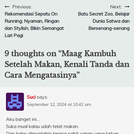
Post
Previous:
Next:
Rekomendasi Sepatu On
Batu Secret Zoo, Belajar
navigation
Running; Nyaman, Ringan
Dunia Satwa dan
dan Stylish, Bikin Semangat
Bersenang-senang
Lari Pagi
9 thoughts on “
Maag Kambuh
Setelah Makan, Kenali Tanda dan
Cara Mengatasinya
”
Suci
says:
September 12, 2024 at 10:42 am
Aku banget ini…
Suka mual kalau udah telat makan.
Dan kalau dimuntahin terasa pahit cairan yang keluar.