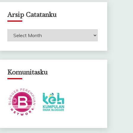
Arsip Catatanku
Arsip
Catatanku
Komunitasku