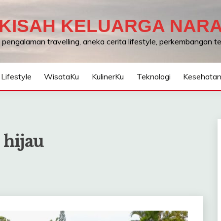
KISAH KELUARGA NAR
, pengalaman travelling, aneka cerita lifestyle, perkembangan 
Lifestyle
WisataKu
KulinerKu
Teknologi
Kesehata
 hijau