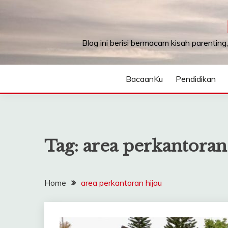
Skip
to
content
Blog ini berisi bermacam kisah parenting
BacaanKu
Pendidikan
Tag:
area perkantoran
Home
area perkantoran hijau