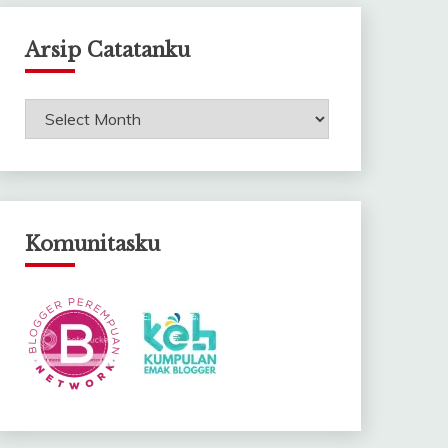
Arsip Catatanku
Arsip
Catatanku
Komunitasku