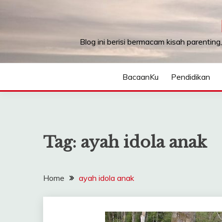
Skip
to
content
Blog ini berisi bermacam kisah parenting
BacaanKu
Pendidikan
Tag:
ayah idola anak
Home
ayah idola anak