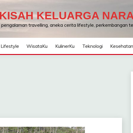
KISAH KELUARGA NAR
, pengalaman travelling, aneka cerita lifestyle, perkembangan 
Lifestyle
WisataKu
KulinerKu
Teknologi
Kesehata