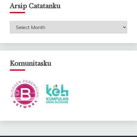
Arsip Catatanku
Arsip
Catatanku
Komunitasku