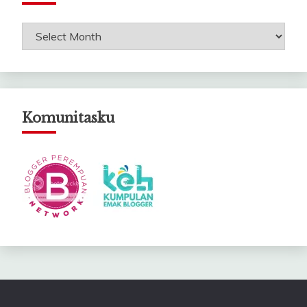
Arsip
Catatanku
Komunitasku