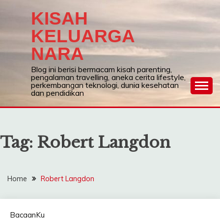
Skip
KISAH
to
content
KELUARGA
NARA
Blog ini berisi bermacam kisah parenting,
pengalaman travelling, aneka cerita lifestyle,
perkembangan teknologi, dunia kesehatan
dan pendidikan
Tag:
Robert Langdon
Home
Robert Langdon
BacaanKu