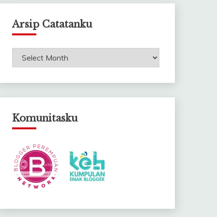
Arsip Catatanku
Arsip
Catatanku
Komunitasku