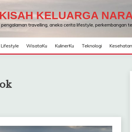
KISAH KELUARGA NAR
, pengalaman travelling, aneka cerita lifestyle, perkembangan 
Lifestyle
WisataKu
KulinerKu
Teknologi
Kesehata
bok