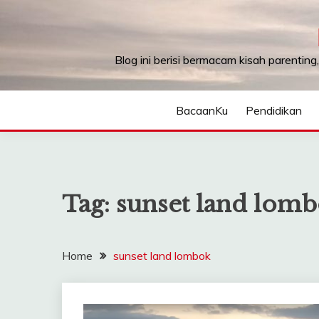
Skip
to
content
Blog ini berisi bermacam kisah parenting
BacaanKu
Pendidikan
Tag:
sunset land lom
Home
sunset land lombok