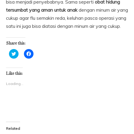
bisa menjadi penyebabnya. Sama seperti
obat hidung
tersumbat yang aman untuk anak
dengan minum air yang
cukup agar flu semakin reda, keluhan pasca operasi yang
satu ini juga bisa diatasi dengan minum air yang cukup.
Share this:
Click
Click
to
to
share
share
on
on
Twitter
Facebook
(Opens
(Opens
Like this:
in
in
new
new
Loading...
window)
window)
Related