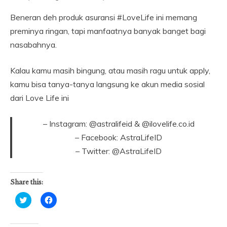
Beneran deh produk asuransi #LoveLife ini memang
preminya ringan, tapi manfaatnya banyak banget bagi
nasabahnya.
Kalau kamu masih bingung, atau masih ragu untuk apply,
kamu bisa tanya-tanya langsung ke akun media sosial
dari Love Life ini
– Instagram: @astralifeid & @ilovelife.co.id
– Facebook: AstraLifeID
– Twitter: @AstraLifeID
Share this:
Click
Click
to
to
share
share
on
on
Twitter
Facebook