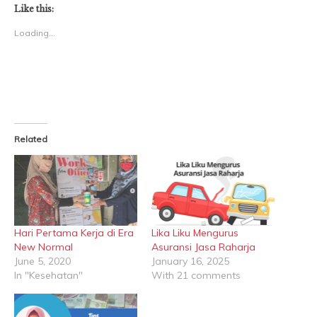
(Opens
(Opens
Like this:
in
in
new
new
Loading...
window)
window)
Related
Hari Pertama Kerja di Era
Lika Liku Mengurus
New Normal
Asuransi Jasa Raharja
June 5, 2020
January 16, 2025
In "Kesehatan"
With 21 comments