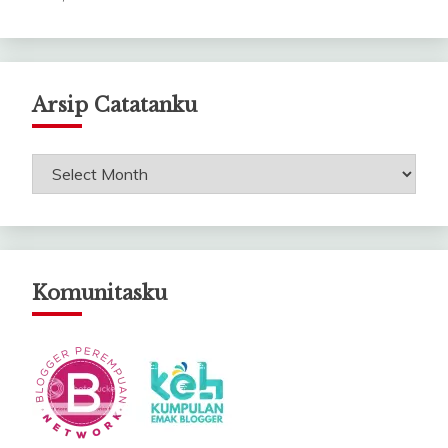
Arsip Catatanku
Arsip
Catatanku
Komunitasku