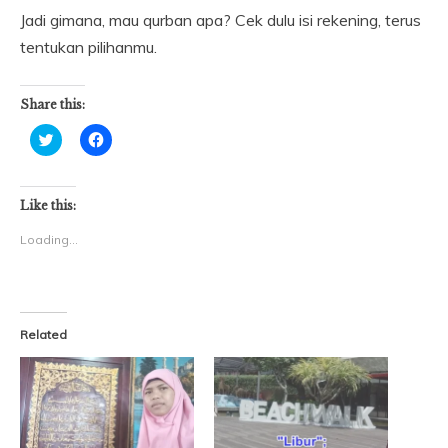
Jadi gimana, mau qurban apa? Cek dulu isi rekening, terus
tentukan pilihanmu.
Share this:
Click
Click
to
to
share
share
on
on
Twitter
Facebook
(Opens
(Opens
Like this:
in
in
new
new
Loading...
window)
window)
Related