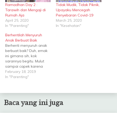
Ramadhan Day 2 :
Tidak Mudik, Tidak Piknik,
Tarawih dan Mengaji di
Upayaku Mencegah
Rumah Aja
Penyebaran Covid-19
April 25, 2020
March 25, 2020
In "Parenting"
In "Kesehatan"
Berhentilah Menyuruh
Anak Berbuat Baik
Berhenti menyuruh anak
berbuat baik? Duh, emak
ini gimana sih, kok
sarannya begitu. Mulut
sampai capek karena
cerewet menyuruh
February 18, 2019
mereka berbuat baik aja,
In "Parenting"
kadang anak-anak itu
masih mengabaikan.
Bagaimana pula jika
emaknya ini nggak
Baca yang ini juga
cerewet selalu
mengingatkan?
Eheemmm... tenang. Jaga