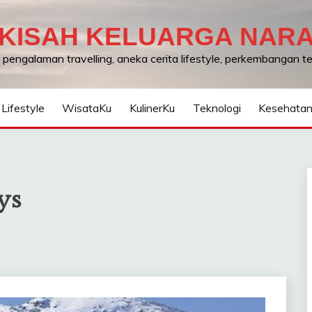
KISAH KELUARGA NAR
, pengalaman travelling, aneka cerita lifestyle, perkembangan 
Lifestyle
WisataKu
KulinerKu
Teknologi
Kesehata
ys