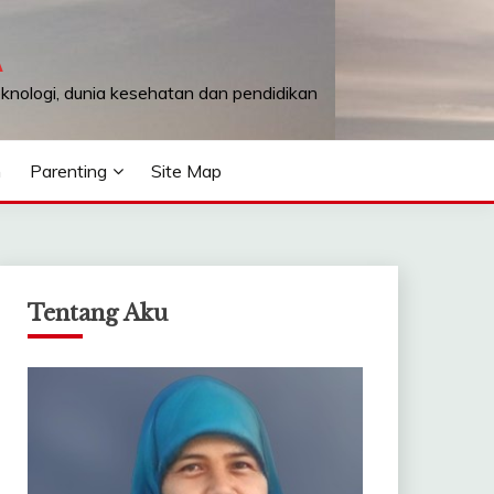
A
teknologi, dunia kesehatan dan pendidikan
n
Parenting
Site Map
Tentang Aku