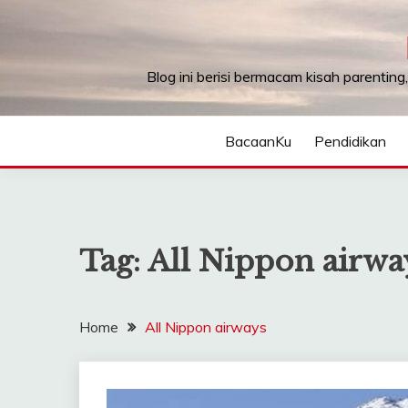
Skip
to
content
Blog ini berisi bermacam kisah parenting
BacaanKu
Pendidikan
Tag:
All Nippon airwa
Home
All Nippon airways