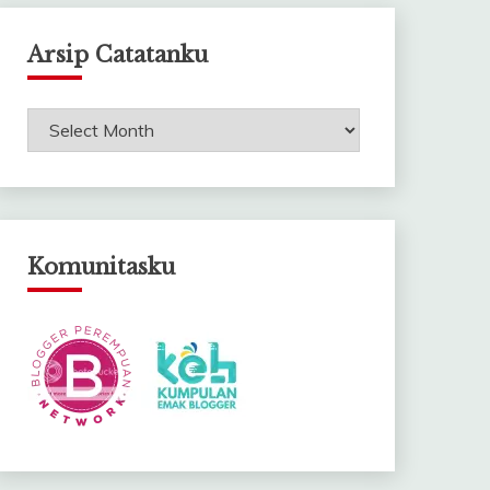
Arsip Catatanku
Arsip
Catatanku
Komunitasku