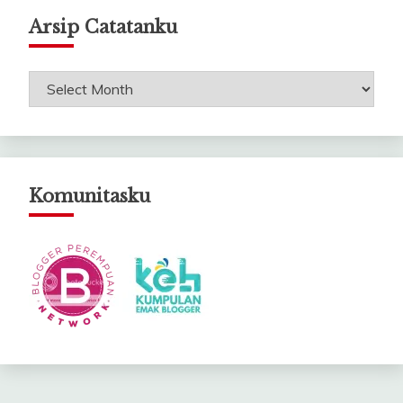
Arsip Catatanku
Arsip
Catatanku
Komunitasku