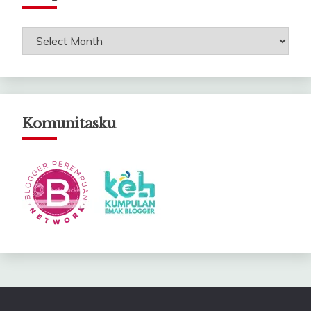
Arsip
Catatanku
Komunitasku