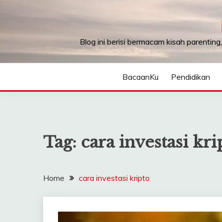
Skip
to
content
Blog ini berisi bermacam kisah parenting
BacaanKu
Pendidikan
Tag:
cara investasi kri
Home
cara investasi kripto