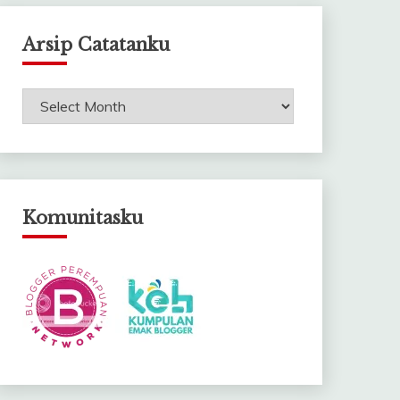
Arsip Catatanku
Arsip
Catatanku
Komunitasku