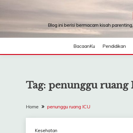
Skip
to
content
Blog ini berisi bermacam kisah parenting
BacaanKu
Pendidikan
Tag:
penunggu ruang
Home
penunggu ruang ICU
Kesehatan