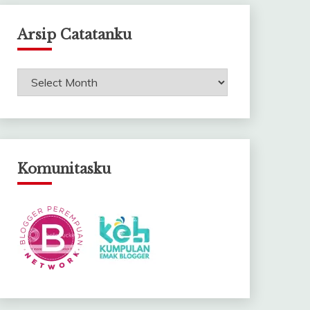
Arsip Catatanku
Arsip
Catatanku
Komunitasku