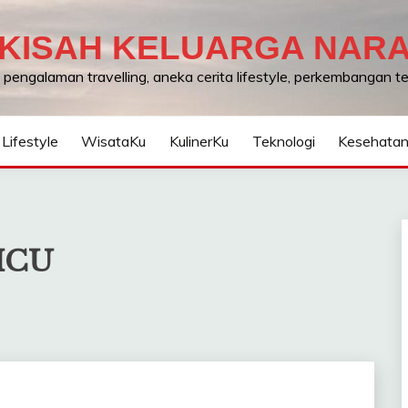
KISAH KELUARGA NAR
, pengalaman travelling, aneka cerita lifestyle, perkembangan 
Lifestyle
WisataKu
KulinerKu
Teknologi
Kesehata
 ICU