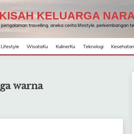
KISAH KELUARGA NAR
, pengalaman travelling, aneka cerita lifestyle, perkembangan 
Lifestyle
WisataKu
KulinerKu
Teknologi
Kesehata
iga warna