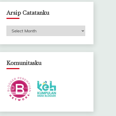
Arsip Catatanku
Arsip
Catatanku
Komunitasku