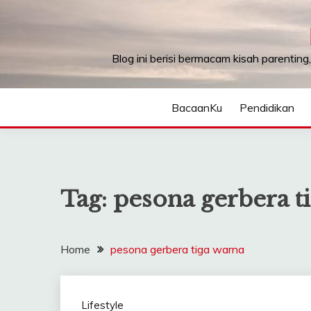
Skip
to
content
Blog ini berisi bermacam kisah parenting
BacaanKu
Pendidikan
Tag:
pesona gerbera t
Home
pesona gerbera tiga warna
Lifestyle