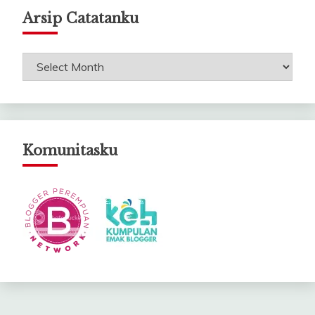
Arsip Catatanku
Arsip
Catatanku
Komunitasku