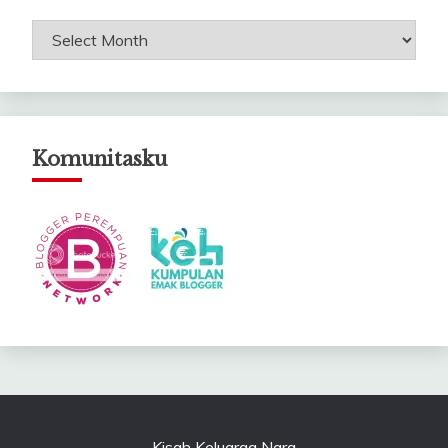
Arsip
Catatanku
Komunitasku
Kisah Keluarga Nara