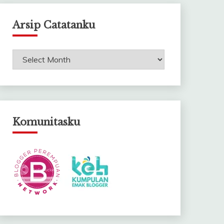
Arsip Catatanku
Arsip
Catatanku
Komunitasku