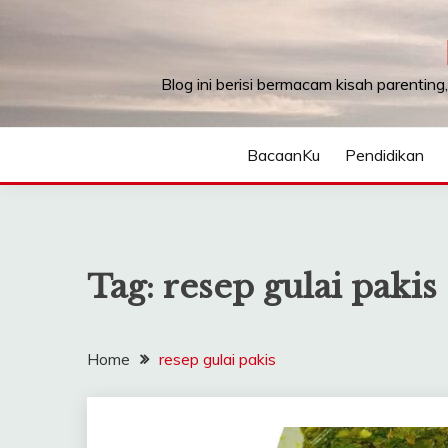
Skip
to
content
Blog ini berisi bermacam kisah parenting
BacaanKu
Pendidikan
Tag:
resep gulai pakis
Home
resep gulai pakis