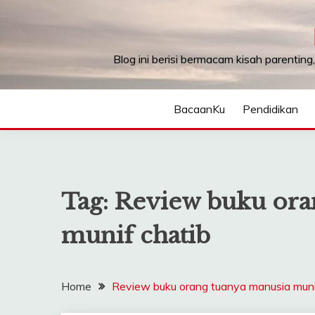
Skip
to
content
Blog ini berisi bermacam kisah parenting
BacaanKu
Pendidikan
Tag:
Review buku ora
munif chatib
Home
Review buku orang tuanya manusia muni