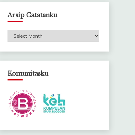
Arsip Catatanku
Arsip
Catatanku
Komunitasku