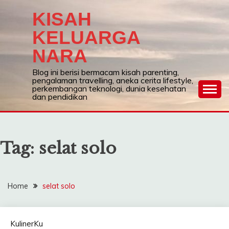
Skip
KISAH
to
content
KELUARGA
NARA
Blog ini berisi bermacam kisah parenting,
pengalaman travelling, aneka cerita lifestyle,
perkembangan teknologi, dunia kesehatan
dan pendidikan
Tag:
selat solo
Home
selat solo
KulinerKu