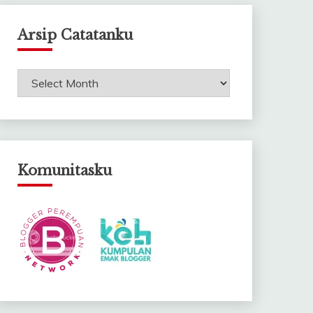
Arsip Catatanku
Arsip
Catatanku
Komunitasku