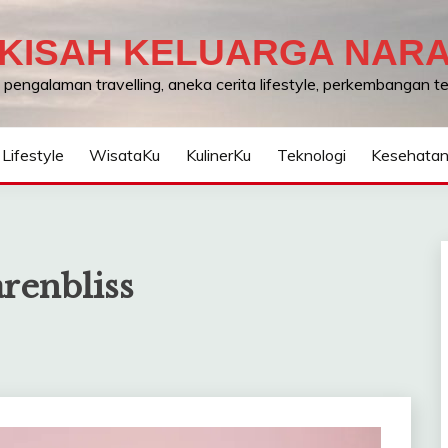
KISAH KELUARGA NAR
, pengalaman travelling, aneka cerita lifestyle, perkembangan 
Lifestyle
WisataKu
KulinerKu
Teknologi
Kesehata
renbliss