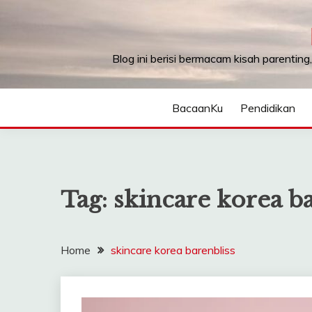
Skip
to
content
Blog ini berisi bermacam kisah parenting
BacaanKu
Pendidikan
Tag:
skincare korea ba
Home
skincare korea barenbliss