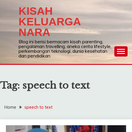
Skip
KISAH
to
content
KELUARGA
NARA
Blog ini berisi bermacam kisah parenting,
pengalaman travelling, aneka cerita lifestyle,
perkembangan teknologi, dunia kesehatan
dan pendidikan
Tag:
speech to text
Home
speech to text