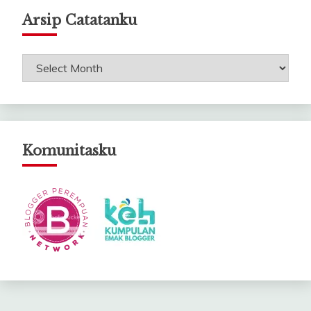
Arsip Catatanku
Arsip
Catatanku
Komunitasku