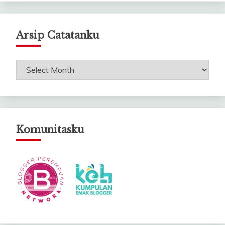
Arsip Catatanku
Arsip
Catatanku
Komunitasku