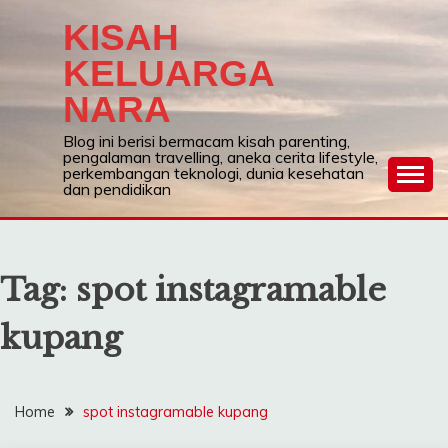
Skip
KISAH
to
content
KELUARGA
NARA
Blog ini berisi bermacam kisah parenting,
pengalaman travelling, aneka cerita lifestyle,
perkembangan teknologi, dunia kesehatan
dan pendidikan
Tag:
spot instagramable
kupang
Home
spot instagramable kupang