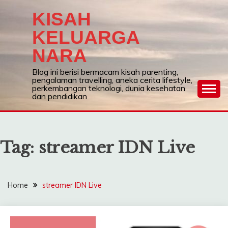
Skip
KISAH
to
content
KELUARGA
NARA
Blog ini berisi bermacam kisah parenting,
pengalaman travelling, aneka cerita lifestyle,
perkembangan teknologi, dunia kesehatan
dan pendidikan
Tag:
streamer IDN Live
Home
streamer IDN Live