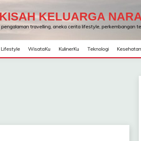
KISAH KELUARGA NAR
, pengalaman travelling, aneka cerita lifestyle, perkembangan 
Lifestyle
WisataKu
KulinerKu
Teknologi
Kesehata