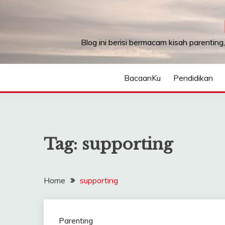
Skip
to
content
Blog ini berisi bermacam kisah parenting
BacaanKu
Pendidikan
Tag:
supporting
Home
supporting
Parenting