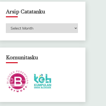
Arsip Catatanku
Arsip
Catatanku
Komunitasku