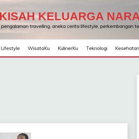
KISAH KELUARGA NAR
, pengalaman travelling, aneka cerita lifestyle, perkembangan 
Lifestyle
WisataKu
KulinerKu
Teknologi
Kesehata