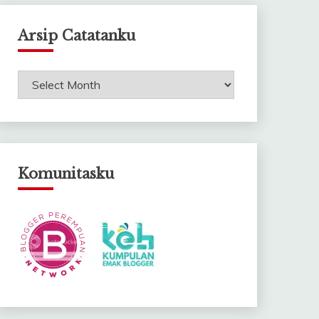
Arsip Catatanku
Arsip
Catatanku
Komunitasku