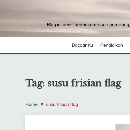
Skip
to
content
Blog ini berisi bermacam kisah parenting
BacaanKu
Pendidikan
Tag:
susu frisian flag
Home
susu frisian flag