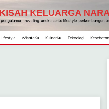
KISAH KELUARGA NAR
, pengalaman travelling, aneka cerita lifestyle, perkembangan 
Lifestyle
WisataKu
KulinerKu
Teknologi
Kesehata