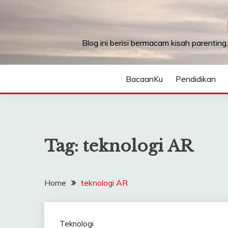
Skip
to
content
Blog ini berisi bermacam kisah parenting
BacaanKu
Pendidikan
Tag:
teknologi AR
Home
teknologi AR
Teknologi