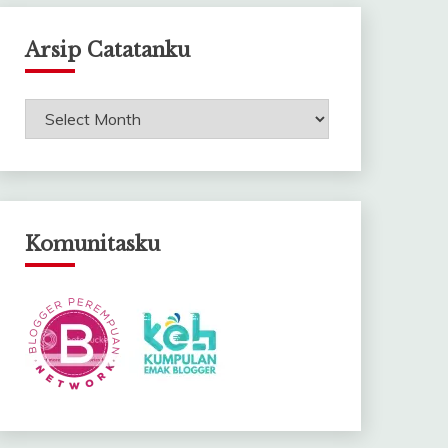
Arsip Catatanku
Arsip
Catatanku
Komunitasku