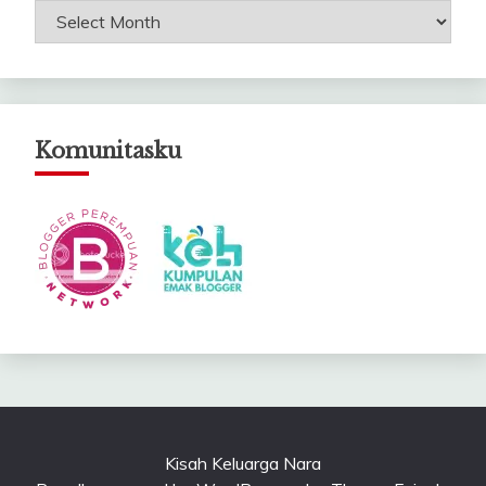
Arsip
Catatanku
Komunitasku
Kisah Keluarga Nara